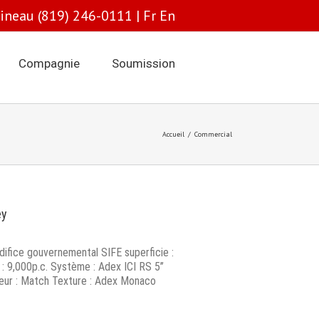
tineau (819) 246-0111 |
Fr
En
Compagnie
Soumission
Accueil
/
Commercial
ey
ifice gouvernemental SIFE superficie :
 : 9,000p.c. Système : Adex ICI RS 5’’
eur : Match Texture : Adex Monaco