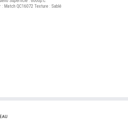
ueno Superficie : 6000p.c.
ur : Match QC16072 Texture : Sablé
EAU