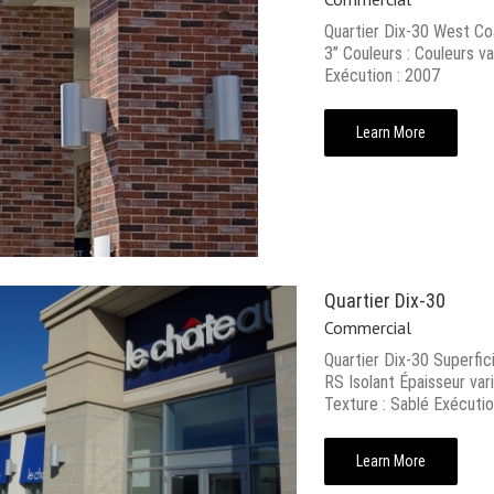
Quartier Dix-30 West Co
3’’ Couleurs : Couleurs v
Exécution : 2007
Learn More
Quartier Dix-30
Commercial
Quartier Dix-30 Superfic
RS Isolant Épaisseur vari
Texture : Sablé Exécuti
Learn More