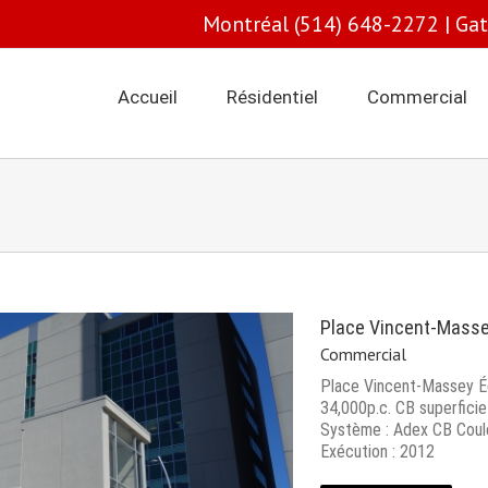
Montréal (514) 648-2272 | Ga
Accueil
Résidentiel
Commercial
Place Vincent-Mass
Commercial
Place Vincent-Massey Éd
34,000p.c. CB superficie
Système : Adex CB Coul
Exécution : 2012