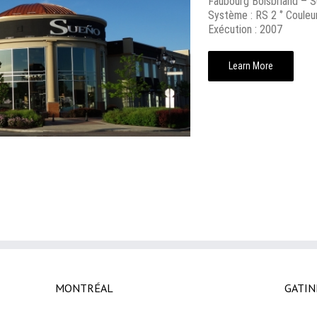
Faubourg Boisbriand – S
Système : RS 2 ‘’ Coule
Exécution : 2007
Learn More
MONTRÉAL
GATIN