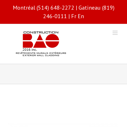
Passer
Montréal (514) 648-2272 | Gatineau (819)
au
contenu
246-0111 |
Fr
En